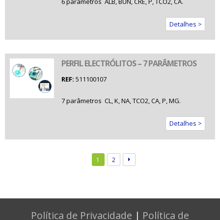
6 parâmetros  ALB, BUN, CRE, P, TCO2, CA.
Detalhes >
PERFIL ELECTRÓLITOS – 7 PARÂMETROS
REF:
511100107
7 parâmetros  CL, K, NA, TCO2, CA, P, MG.
Detalhes >
1
2
Política de Privacidade
|
Política de