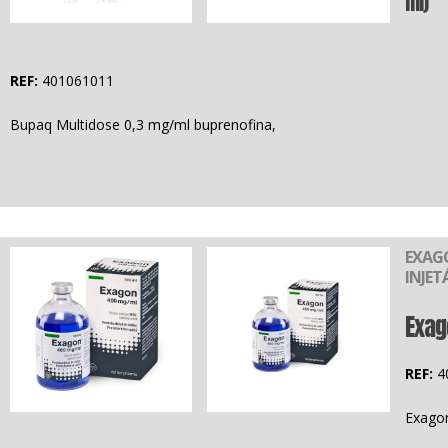
ml)
REF:
401061011
Bupaq Multidose 0,3 mg/ml buprenofina,
EXAG
INJET
Exag
REF:
4
Exagon