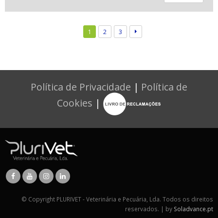
1
2
3
Política de Privacidade
|
Política de
Cookies
|
© Copyright PLURIVET - Veterinária e Pecuária, Lda. Todos os direitos
reservados. | by
Soladvance.pt