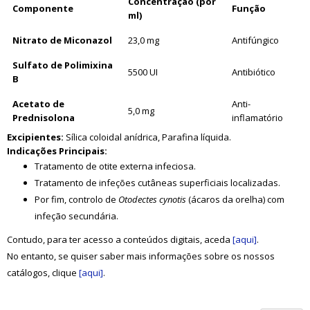
Concentração (por
Componente
Função
ml)
Nitrato de Miconazol
23,0 mg
Antifúngico
Sulfato de Polimixina
5500 UI
Antibiótico
B
Acetato de
Anti-
5,0 mg
Prednisolona
inflamatório
Excipientes:
Sílica coloidal anídrica, Parafina líquida.
Indicações Principais:
Tratamento de otite externa infeciosa.
Tratamento de infeções cutâneas superficiais localizadas.
Por fim, controlo de
Otodectes cynotis
(ácaros da orelha) com
infeção secundária.
Contudo, para ter acesso a conteúdos digitais, aceda
[aqui]
.
No entanto, se quiser saber mais informações sobre os nossos
catálogos, clique
[aqui]
.