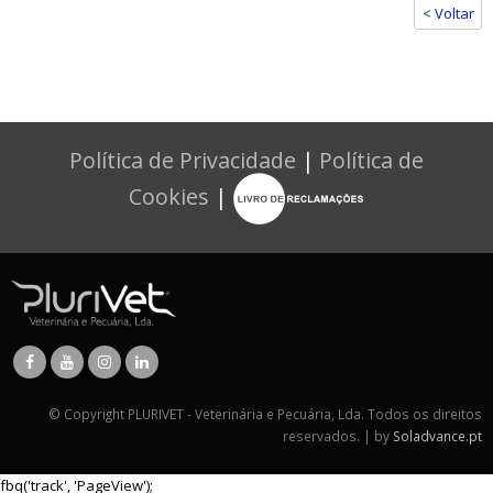
< Voltar
Política de Privacidade
|
Política de
Cookies
|
© Copyright PLURIVET - Veterinária e Pecuária, Lda. Todos os direitos
reservados. | by
Soladvance.pt
fbq('track', 'PageView');