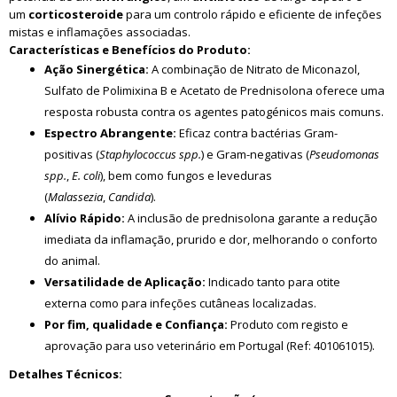
um
corticosteroide
para um controlo rápido e eficiente de infeções
mistas e inflamações associadas.
Características e Benefícios do Produto:
Ação Sinergética:
A combinação de Nitrato de Miconazol,
Sulfato de Polimixina B e Acetato de Prednisolona oferece uma
resposta robusta contra os agentes patogénicos mais comuns.
Espectro Abrangente:
Eficaz contra bactérias Gram-
positivas (
Staphylococcus spp.
) e Gram-negativas (
Pseudomonas
spp.
,
E. coli
), bem como fungos e leveduras
(
Malassezia
,
Candida
).
Alívio Rápido:
A inclusão de prednisolona garante a redução
imediata da inflamação, prurido e dor, melhorando o conforto
do animal.
Versatilidade de Aplicação:
Indicado tanto para otite
externa como para infeções cutâneas localizadas.
Por fim, qualidade e Confiança:
Produto com registo e
aprovação para uso veterinário em Portugal (Ref: 401061015).
Detalhes Técnicos: