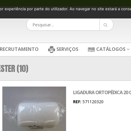
or experiência por parte do utilizador. Ao navegar no site estará a consen
RECRUTAMENTO
SERVIÇOS
CATÁLOGOS
STER (10)
LIGADURA ORTOPÉDICA 20 C
REF:
571120320