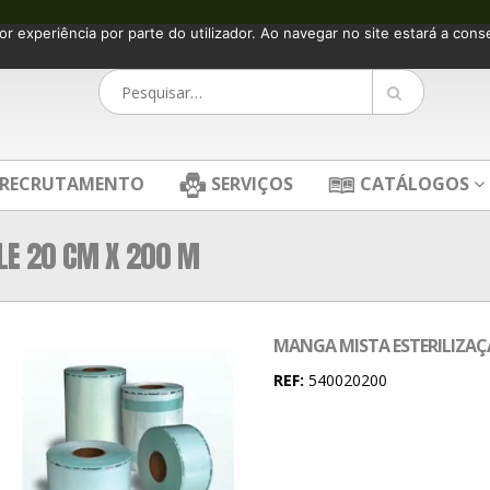
or experiência por parte do utilizador. Ao navegar no site estará a consen
RECRUTAMENTO
SERVIÇOS
CATÁLOGOS
LE 20 CM X 200 M
MANGA MISTA ESTERILIZAÇA
REF:
540020200