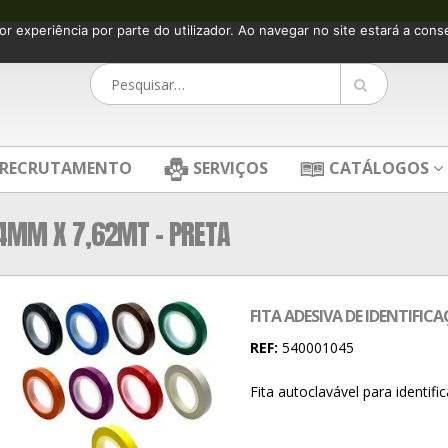
or experiência por parte do utilizador. Ao navegar no site estará a consen
RECRUTAMENTO
SERVIÇOS
CATÁLOGOS
6,4MM X 7,62MT – PRETA
FITA ADESIVA DE IDENTIFIC
REF:
540001045
Fita autoclavável para identif