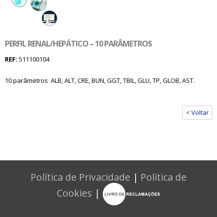
PERFIL RENAL/HEPÁTICO – 10 PARÂMETROS
REF:
511100104
10 parâmetros  ALB, ALT, CRE, BUN, GGT, TBIL, GLU, TP, GLOB, AST.
< Voltar
Política de Privacidade
|
Política de
Cookies
|