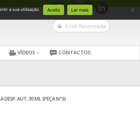
tir a sua utilização.
Aceito
Ler mais
Área Reservada
VÍDEOS
CONTACTOS
DESP. AUT. 30 ML (PEÇA Nº3)