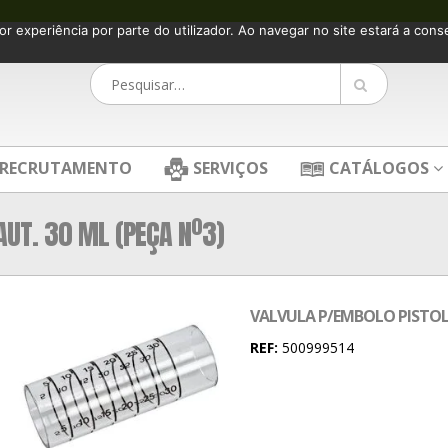
or experiência por parte do utilizador. Ao navegar no site estará a consen
RECRUTAMENTO
SERVIÇOS
CATÁLOGOS
AUT. 30 ML (PEÇA Nº3)
VALVULA P/EMBOLO PISTOLA 
REF:
500999514