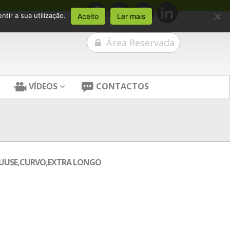
tir a sua utilização.
Aceito
Ler mais
Área Reservada
VÍDEOS
CONTACTOS
UUSE,CURVO,EXTRA LONGO