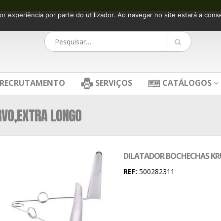
or experiência por parte do utilizador. Ao navegar no site estará a consen
RECRUTAMENTO
SERVIÇOS
CATÁLOGOS
RVO,EXTRA LONGO
DILATADOR BOCHECHAS KR
REF:
500282311