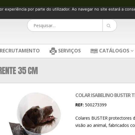
or experiência por parte do utilizador. Ao navegar no site estará a consen
RECRUTAMENTO
SERVIÇOS
CATÁLOGOS
RENTE 35 CM
COLAR ISABELINO BUSTER 
REF:
500273399
Colares BUSTER protectores d
visão ao animal, fabricados c