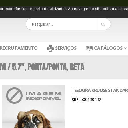
or experiência por parte do utilizador. Ao navegar no site estará a consen
RECRUTAMENTO
SERVIÇOS
CATÁLOGOS
M / 5.7″, PONTA/PONTA, RETA
TESOURA KRUUSE STANDARD,
REF:
500130432