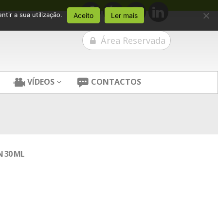
tir a sua utilização.
Aceito
Ler mais
Área Reservada
VÍDEOS
CONTACTOS
 30 ML