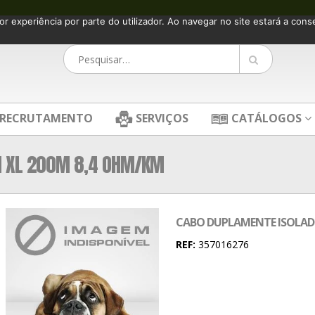
or experiência por parte do utilizador. Ao navegar no site estará a consen
RECRUTAMENTO
SERVIÇOS
CATÁLOGOS
M XL 200M 8,4 OHM/KM
CABO DUPLAMENTE ISOLAD
REF:
357016276