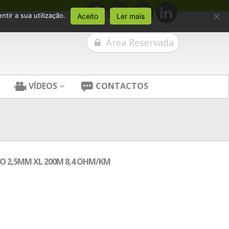
tir a sua utilização.
Aceito
Ler mais
Área Reservada
VÍDEOS
CONTACTOS
O 2,5MM XL 200M 8,4 OHM/KM