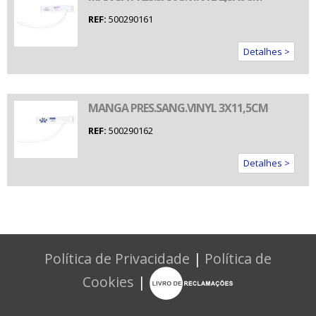
REF:
500290161
Detalhes >
MANGA PRES.SANG.VINYL 3X11,5CM
REF:
500290162
Detalhes >
Política de Privacidade
|
Política de
Cookies
|