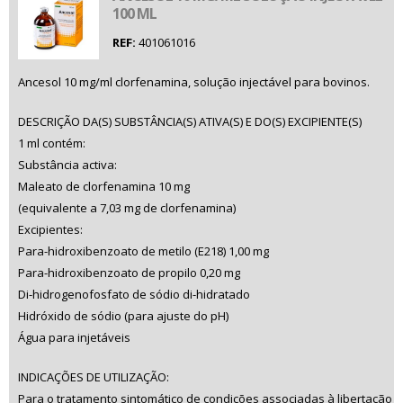
100 ML
REF:
401061016
Ancesol 10 mg/ml clorfenamina, solução injectável para bovinos.
DESCRIÇÃO DA(S) SUBSTÂNCIA(S) ATIVA(S) E DO(S) EXCIPIENTE(S)
1 ml contém:
Substância activa:
Maleato de clorfenamina 10 mg
(equivalente a 7,03 mg de clorfenamina)
Excipientes:
Para-hidroxibenzoato de metilo (E218) 1,00 mg
Para-hidroxibenzoato de propilo 0,20 mg
Di-hidrogenofosfato de sódio di-hidratado
Hidróxido de sódio (para ajuste do pH)
Água para injetáveis
INDICAÇÕES DE UTILIZAÇÃO:
Para o tratamento sintomático de condições associadas à libertação