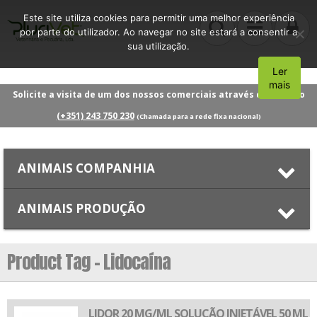
Este site utiliza cookies para permitir uma melhor experiência
por parte do utilizador. Ao navegar no site estará a consentir a
sua utilização.
Ler
Aceito
mais
Solicite a visita de um dos nossos comerciais através do número
(+351) 243 750 230
(Chamada para a rede fixa nacional)
ANIMAIS COMPANHIA
ANIMAIS PRODUÇÃO
Product Tag - Lidocaína
LIDOR 20 MG/ML SOLUÇÃO INJETÁVEL 50 ML