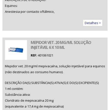
Equinos:
Anestesia por contacto oftálmico,
Detalhes >
MEPIDOR VET. 20 MG/ML SOLUÇÃO
INJETÁVEL 6 X 10 ML
REF:
401061021
Mepidor vet. 20 mg/ml mepivacaína, solução injetável para equinos
(não destinados ao consumo humano).
DESCRIÇÃO DA(S) SUBSTÂNCIA(S) ATIVA(S) E DO(S) EXCIPIENTE(S)
1 ml contém:
Substância ativa:
Cloridrato de mepivacaína 20 mg
(equivalente a 17,4 mg de mepivacaína)