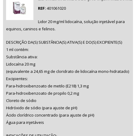
REF:
401061020
Lidor 20 mg/ml lidocaína, solução injetável para
equinos, caninos e felinos.
DESCRIÇÃO DA(S) SUBSTÂNCIA(S) ATIVA(S) E DO(S) EXCIPIENTE(S)
1 ml contém:
Substância ativa:
Lidocaína 20 mg
(equivalente a 24,65 mg de cloridrato de lidocaína mono-hidratado)
Excipientes:
Para-hidroxibenzoato de metilo (E218) 1,3 mg
Para-hidroxibenzoato de propilo 0,2 mg
Cloreto de sódio
Hidróxido de sódio (para ajuste de pH)
Ácido clorídrico concentrado (para ajuste de pH)
Água para injetáveis
INDICAÇÕES DE UTILIZAÇÃO: