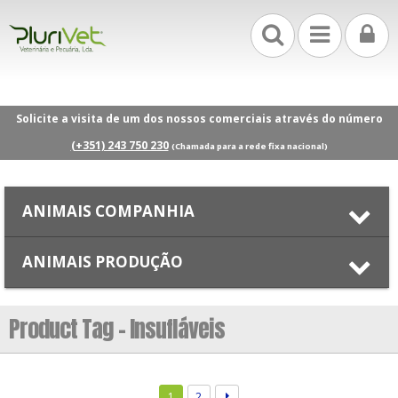
Solicite a visita de um dos nossos comerciais através do número
(+351) 243 750 230
(Chamada para a rede fixa nacional)
ANIMAIS COMPANHIA
ANIMAIS PRODUÇÃO
Product Tag - Insufláveis
1
2