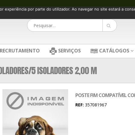
or experiência por parte do utilizador. Ao navegar no site estará a consen
RECRUTAMENTO
SERVIÇOS
CATÁLOGOS
OLADORES/5 ISOLADORES 2,00 M
POSTE FIM COMPATÍVEL CO
REF:
357081967