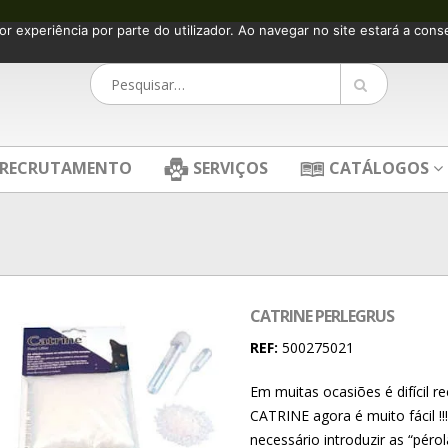
or experiência por parte do utilizador. Ao navegar no site estará a consen
RECRUTAMENTO
SERVIÇOS
CATÁLOGOS
CATRINE PERLEGRUS
REF:
500275021
Em muitas ocasiões é difícil r
CATRINE agora é muito fácil !
necessário introduzir as “péro