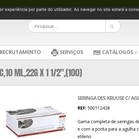
or experiência por parte do utilizador. Ao navegar no site estará a consen
RECRUTAMENTO
SERVIÇOS
CATÁLOGOS
,10 ML,22G X 1 1/2″,(100)
SERINGA DES. KRUUSE C/ AGU
REF:
500112428
Gama completa de seringas de
e com a ponta para a agulha c
etileno.