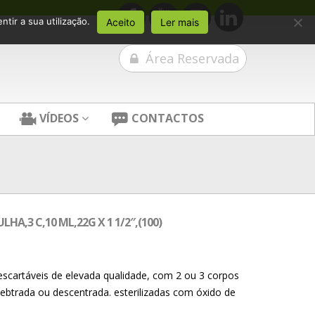
tir a sua utilização.
Aceito
Ler mais
Área Reservada
VÍDEOS
CONTACTOS
LHA,3 C,10 ML,22G X 1 1/2″,(100)
scartáveis de elevada qualidade, com 2 ou 3 corpos
ebtrada ou descentrada. esterilizadas com óxido de