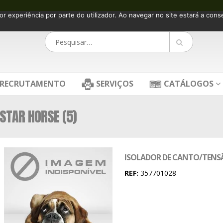
or experiência por parte do utilizador. Ao navegar no site estará a consen
RECRUTAMENTO
SERVIÇOS
CATÁLOGOS
STAR HORSE (5)
ISOLADOR DE CANTO/TENSÃ
REF:
357701028