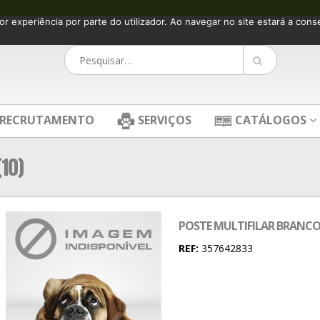
or experiência por parte do utilizador. Ao navegar no site estará a consen
RECRUTAMENTO
SERVIÇOS
CATÁLOGOS
(10)
POSTE MULTIFILAR BRANCO 1
REF:
357642833