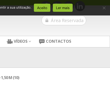
tir a sua utilização.
Aceito
Ler mais
Área Reservada
VÍDEOS
CONTACTOS
,50 M (10)