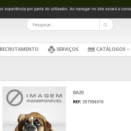
or experiência por parte do utilizador. Ao navegar no site estará a consen
RECRUTAMENTO
SERVIÇOS
CATÁLOGOS
BA20
REF:
357356310