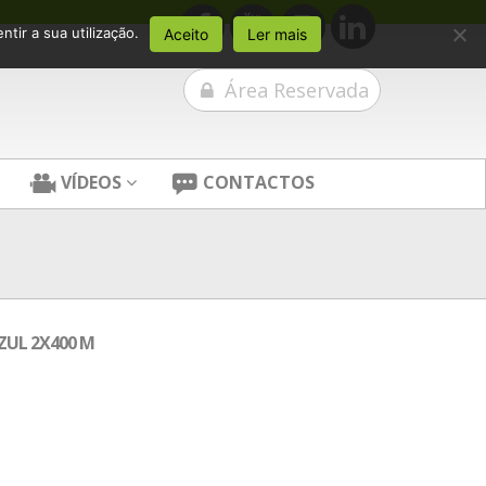
tir a sua utilização.
Aceito
Ler mais
Área Reservada
VÍDEOS
CONTACTOS
ZUL 2X400 M