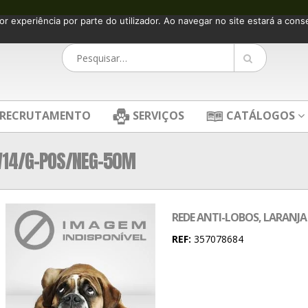
or experiência por parte do utilizador. Ao navegar no site estará a consen
RECRUTAMENTO
SERVIÇOS
CATÁLOGOS
W14/G-POS/NEG-50M
REDE ANTI-LOBOS, LARANJ
REF:
357078684