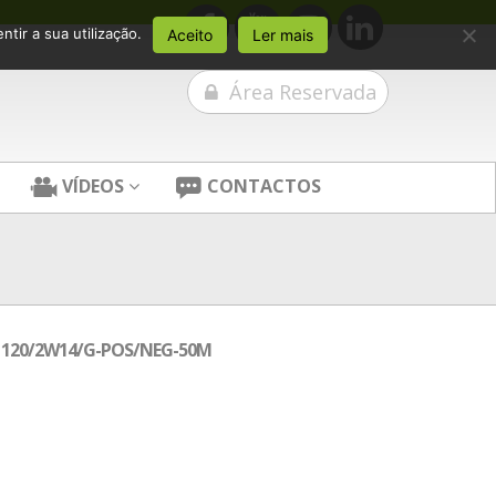
tir a sua utilização.
Aceito
Ler mais
Área Reservada
VÍDEOS
CONTACTOS
A 120/2W14/G-POS/NEG-50M