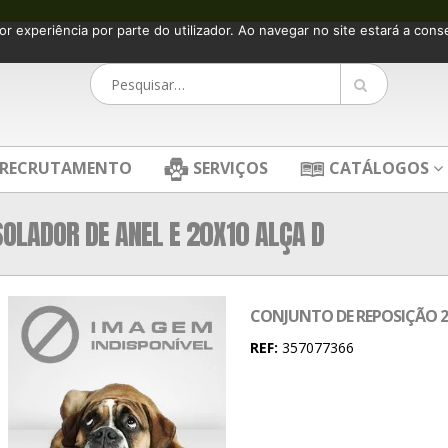
or experiência por parte do utilizador. Ao navegar no site estará a consen
RECRUTAMENTO
SERVIÇOS
CATÁLOGOS
OLADOR DE ANEL E 20X10 ALÇA D
CONJUNTO DE REPOSIÇÃO 20
REF:
357077366