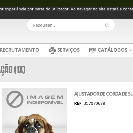
or experiência por parte do utilizador. Ao navegar no site estará a consen
RECRUTAMENTO
SERVIÇOS
CATÁLOGOS
ÇÃO (1X)
AJUSTADOR DE CORDA DE S
REF:
357070688