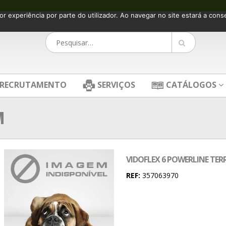
or experiência por parte do utilizador. Ao navegar no site estará a consen
RECRUTAMENTO
SERVIÇOS
CATÁLOGOS
M
VIDOFLEX 6 POWERLINE TER
REF:
357063970