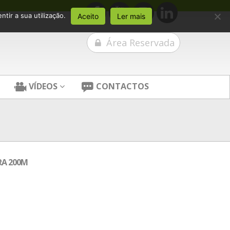
tir a sua utilização.
Aceito
Ler mais
Área Reservada
VÍDEOS
CONTACTOS
RA 200M