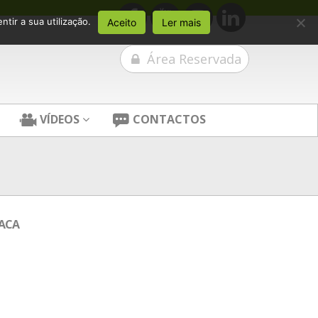
tir a sua utilização.
Aceito
Ler mais
Área Reservada
VÍDEOS
CONTACTOS
TACA