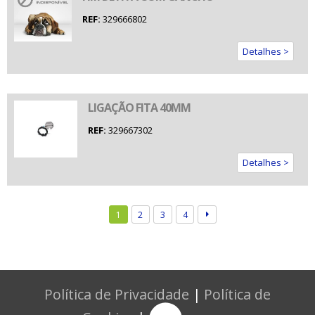
REF:
329666802
Detalhes >
LIGAÇÃO FITA 40MM
REF:
329667302
Detalhes >
1
2
3
4
Política de Privacidade
|
Política de