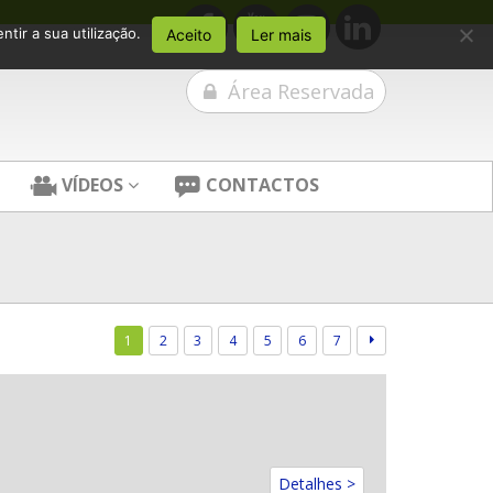
tir a sua utilização.
Aceito
Ler mais
Área Reservada
VÍDEOS
CONTACTOS
1
2
3
4
5
6
7
Detalhes >