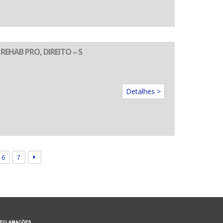
EHAB PRO, DIREITO – S
Detalhes >
6
7