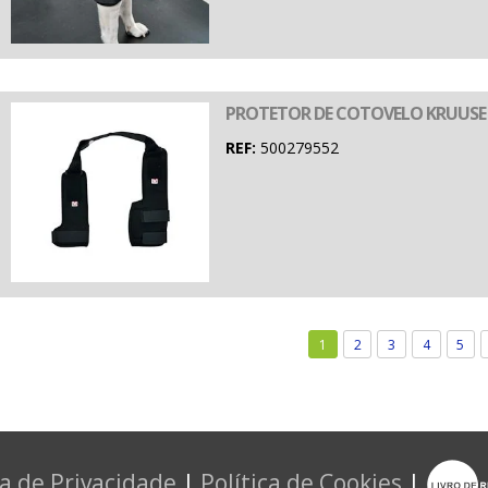
PROTETOR DE COTOVELO KRUUSE R
REF:
500279552
1
2
3
4
5
ca de Privacidade
|
Política de Cookies
|