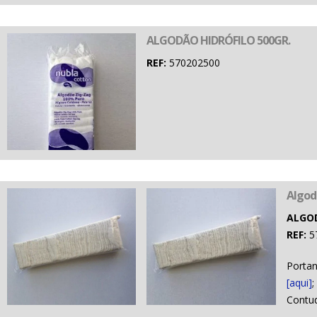
ALGODÃO HIDRÓFILO 500GR.
REF:
570202500
Algod
ALGO
REF:
5
Portan
[aqui]
;
Contud