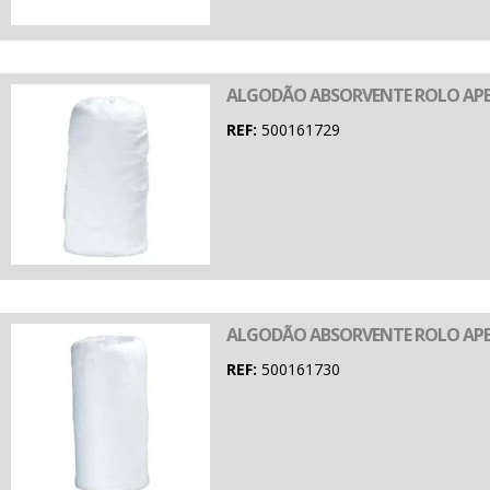
ALGODÃO ABSORVENTE ROLO APE
REF:
500161729
ALGODÃO ABSORVENTE ROLO APE
REF:
500161730